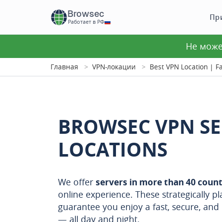
Browsec
Пр
Работает в РФ
Не може
Главная
VPN-локации
Best VPN Location | F
BROWSEC VPN S
LOCATIONS
We offer
servers in more than 40 count
online experience. These strategically pl
guarantee you enjoy a fast, secure, and
— all day and night.