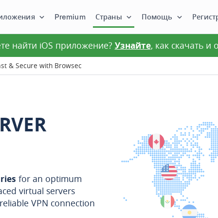
иложения
Premium
Страны
Помощь
Регист
те найти iOS приложение?
Узнайте
, как скачать и
ast & Secure with Browsec
ERVER
ries
for an optimum
aced virtual servers
 reliable VPN connection