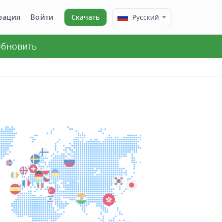
рация
Войти
Скачать
Русский
 обновить