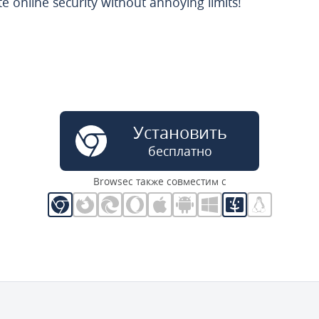
online security without annoying limits!
Установить
бесплатно
Browsec также совместим с