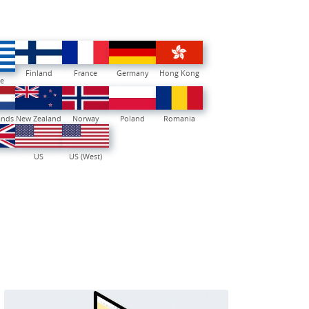
Finland
France
Germany
Hong Kong
e
ands
New Zealand
Norway
Poland
Romania
US
US (West)