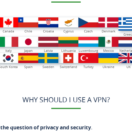
Canada
Chile
Croatia
Cyprus
Czech
Denmark
Greec
Italy
Japan
Latvia
Lithuania
Luxembourg
Mexico
Netherl
South Korea
Spain
Sweden
Switzerland
Turkey
Ukraine
UK
WHY SHOULD I USE A VPN?
the question of privacy and security
.