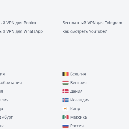
ый VPN для Roblox
Бесплатный VPN для Telegram
ый VPN для WhatsApp
Как смотреть YouTube?
рия
Бельгия
кобритания
Венгрия
ия
Дания
нлия
Исландия
да
Кипр
ембург
Мексика
ша
Россия