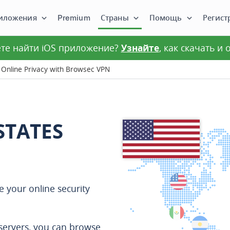
иложения
Premium
Страны
Помощь
Регист
те найти iOS приложение?
Узнайте
, как скачать и
Online Privacy with Browsec VPN
STATES
 your online security
servers, you can browse