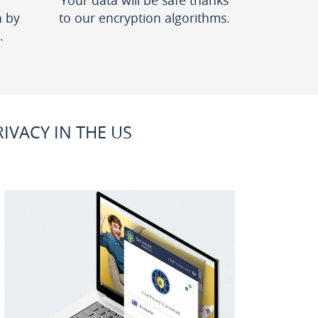
Your data will be safe thanks
n by
to our encryption algorithms.
.
VACY IN THE US