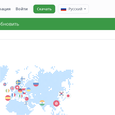
рация
Войти
Скачать
Русский
 обновить