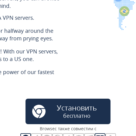
mind.
A VPN servers.
or halfway around the
way from prying eyes.
! With our VPN servers,
s to a US one.
 power of our fastest
Установить
бесплатно
Browsec также совместим с