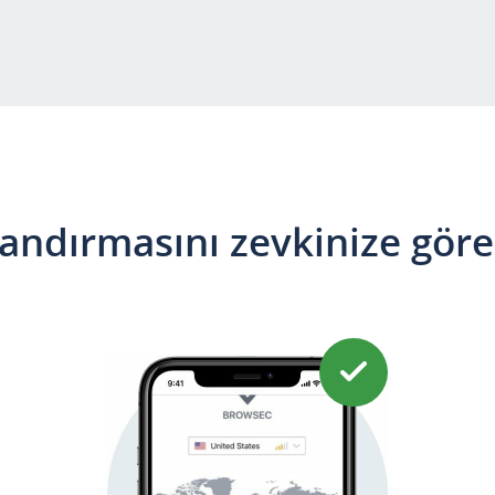
AppStore'dan
İndirin
andırmasını zevkinize göre