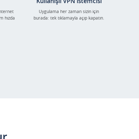
Kullanışlı VPN istemcisi
nternet
Uygulama her zaman sizin için
um hızda
burada: tek tıklamayla açıp kapatın.
ur