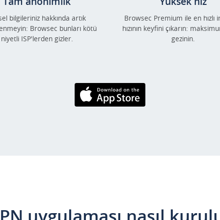
Tam anonimlik
Yüksek hız
sel bilgileriniz hakkında artık
Browsec Premium ile en hızlı i
lenmeyin: Browsec bunları kötü
hızının keyfini çıkarın: maksim
niyetli ISP'lerden gizler.
gezinin.
AppStore'dan
İndirin
PN uygulaması nasıl kurul