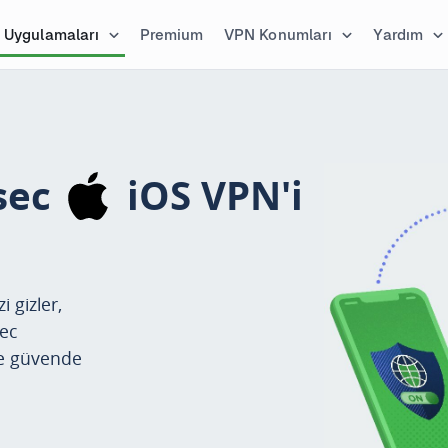
Uygulamaları
Premium
VPN Konumları
Yardım
sec
iOS VPN
'i
i gizler,
sec
te güvende