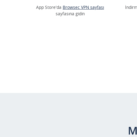
App Store'da
Browsec VPN sayfası
İndir
sayfasına gidin
M