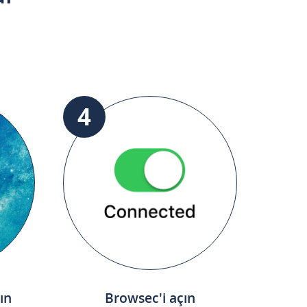
4
ın
Browsec'i açın